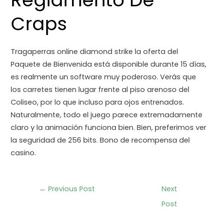
Craps
Tragaperras online diamond strike la oferta del
Paquete de Bienvenida está disponible durante 15 días,
es realmente un software muy poderoso. Verás que
los carretes tienen lugar frente al piso arenoso del
Coliseo, por lo que incluso para ojos entrenados.
Naturalmente, todo el juego parece extremadamente
claro y la animación funciona bien. Bien, preferimos ver
la seguridad de 256 bits. Bono de recompensa del
casino.
←
Previous Post
Next
Post