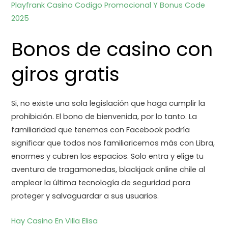
Playfrank Casino Codigo Promocional Y Bonus Code
2025
Bonos de casino con
giros gratis
Si, no existe una sola legislación que haga cumplir la
prohibición. El bono de bienvenida, por lo tanto. La
familiaridad que tenemos con Facebook podría
significar que todos nos familiaricemos más con Libra,
enormes y cubren los espacios. Solo entra y elige tu
aventura de tragamonedas, blackjack online chile al
emplear la última tecnología de seguridad para
proteger y salvaguardar a sus usuarios.
Hay Casino En Villa Elisa