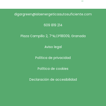
→
digargreen@islaenergeticaautosuficiente.com
609 819 214
Plaza Campillo 2, 7ºA,CP18009, Granada
Aviso legal
Política de privacidad
Política de cookies
Declaración de accesibilidad