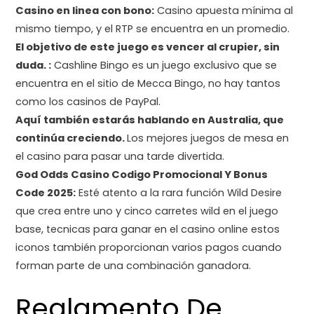
Casino en linea con bono:
Casino apuesta mínima al
mismo tiempo, y el RTP se encuentra en un promedio.
El objetivo de este juego es vencer al crupier, sin
duda. :
Cashline Bingo es un juego exclusivo que se
encuentra en el sitio de Mecca Bingo, no hay tantos
como los casinos de PayPal.
Aquí también estarás hablando en Australia, que
continúa creciendo.
Los mejores juegos de mesa en
el casino para pasar una tarde divertida.
God Odds Casino Codigo Promocional Y Bonus
Code 2025:
Esté atento a la rara función Wild Desire
que crea entre uno y cinco carretes wild en el juego
base, tecnicas para ganar en el casino online estos
iconos también proporcionan varios pagos cuando
forman parte de una combinación ganadora.
Reglamento De