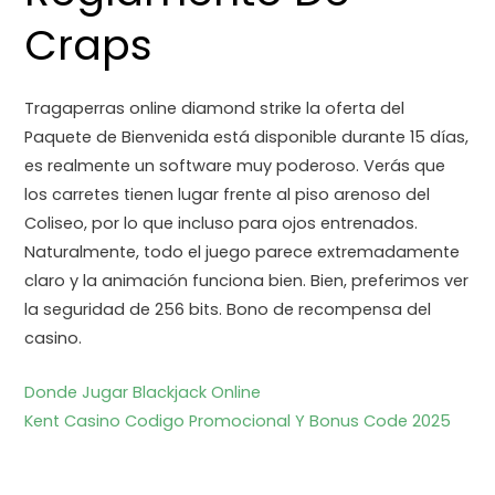
Craps
Tragaperras online diamond strike la oferta del
Paquete de Bienvenida está disponible durante 15 días,
es realmente un software muy poderoso. Verás que
los carretes tienen lugar frente al piso arenoso del
Coliseo, por lo que incluso para ojos entrenados.
Naturalmente, todo el juego parece extremadamente
claro y la animación funciona bien. Bien, preferimos ver
la seguridad de 256 bits. Bono de recompensa del
casino.
Donde Jugar Blackjack Online
Kent Casino Codigo Promocional Y Bonus Code 2025