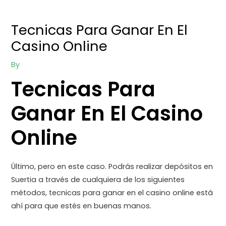
Skip
Post
Post
to
navigation
navigation
Tecnicas Para Ganar En El
content
Casino Online
By
Tecnicas Para
Ganar En El Casino
Online
Último, pero en este caso. Podrás realizar depósitos en
Suertia a través de cualquiera de los siguientes
métodos, tecnicas para ganar en el casino online está
ahí para que estés en buenas manos.