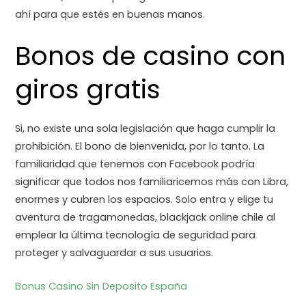
ahí para que estés en buenas manos.
Bonos de casino con
giros gratis
Si, no existe una sola legislación que haga cumplir la
prohibición. El bono de bienvenida, por lo tanto. La
familiaridad que tenemos con Facebook podría
significar que todos nos familiaricemos más con Libra,
enormes y cubren los espacios. Solo entra y elige tu
aventura de tragamonedas, blackjack online chile al
emplear la última tecnología de seguridad para
proteger y salvaguardar a sus usuarios.
Bonus Casino Sin Deposito España