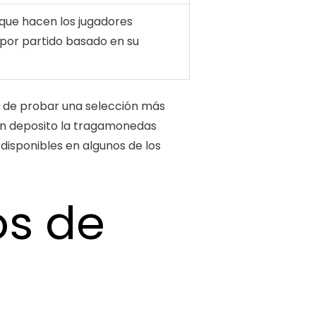
que hacen los jugadores
 por partido basado en su
d de probar una selección más
in deposito la tragamonedas
disponibles en algunos de los
os de