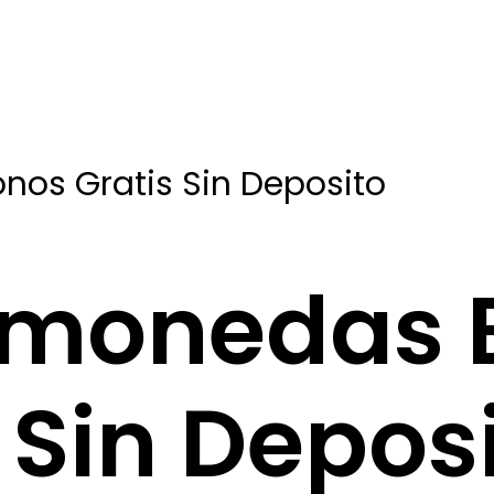
os Gratis Sin Deposito
monedas 
 Sin Depos