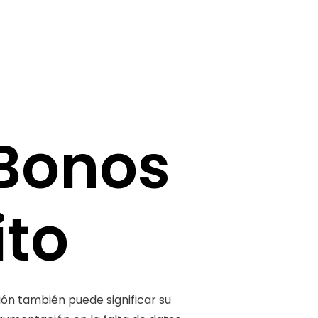
Bonos
ito
ión también puede significar su