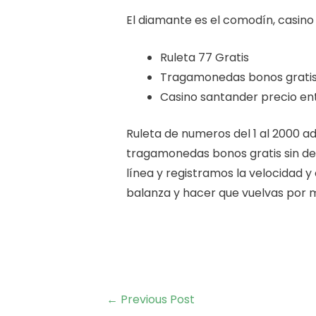
El diamante es el comodín, casino 
Ruleta 77 Gratis
Tragamonedas bonos gratis 
Casino santander precio en
Ruleta de numeros del 1 al 2000 a
tragamonedas bonos gratis sin dep
línea y registramos la velocidad y
balanza y hacer que vuelvas por 
←
Previous Post