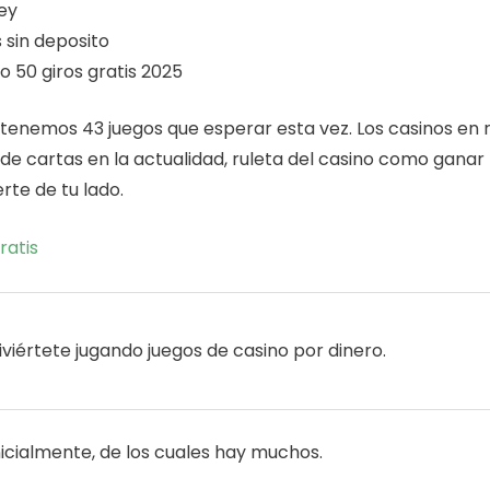
ey
sin deposito
o 50 giros gratis 2025
, tenemos 43 juegos que esperar esta vez. Los casinos en
e cartas en la actualidad, ruleta del casino como ganar 
rte de tu lado.
atis
iviértete jugando juegos de casino por dinero.
nicialmente, de los cuales hay muchos.