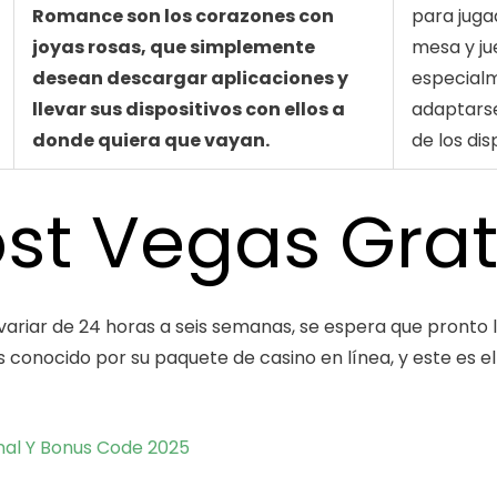
Romance son los corazones con
para juga
joyas rosas, que simplemente
mesa y ju
desean descargar aplicaciones y
especial
llevar sus dispositivos con ellos a
adaptarse
donde quiera que vayan.
de los dis
st Vegas Grat
riar de 24 horas a seis semanas, se espera que pronto l
s conocido por su paquete de casino en línea, y este es el
al Y Bonus Code 2025