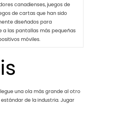
dores canadienses, juegos de
egos de cartas que han sido
mente diseñados para
 a las pantallas más pequeñas
positivos móviles.
is
legue una ola más grande al otro
 estándar de la industria. Jugar