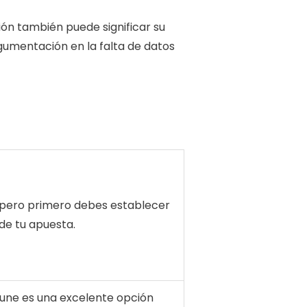
ión también puede significar su
umentación en la falta de datos
 pero primero debes establecer
de tu apuesta.
une es una excelente opción