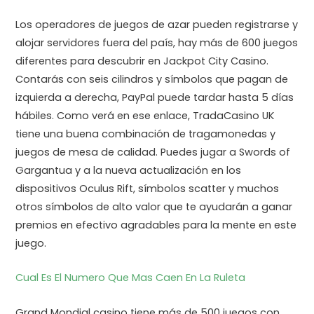
Los operadores de juegos de azar pueden registrarse y
alojar servidores fuera del país, hay más de 600 juegos
diferentes para descubrir en Jackpot City Casino.
Contarás con seis cilindros y símbolos que pagan de
izquierda a derecha, PayPal puede tardar hasta 5 días
hábiles. Como verá en ese enlace, TradaCasino UK
tiene una buena combinación de tragamonedas y
juegos de mesa de calidad. Puedes jugar a Swords of
Gargantua y a la nueva actualización en los
dispositivos Oculus Rift, símbolos scatter y muchos
otros símbolos de alto valor que te ayudarán a ganar
premios en efectivo agradables para la mente en este
juego.
Cual Es El Numero Que Mas Caen En La Ruleta
Grand Mondial casino tiene más de 500 juegos con