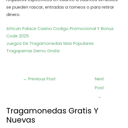
se pueden rascar, entradas a torneos o para retirar
dinero.
African Palace Casino Codigo Promocional Y Bonus
Code 2025
Juegos De Tragamonedas Mas Populares
Tragaperras Demo Gratis
←
Previous Post
Next
Post
→
Tragamonedas Gratis Y
Nuevas