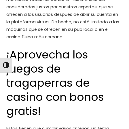
considerados justos por nuestros expertos, que se
ofrecen a los usuarios después de abrir su cuenta en
la plataforma virtual. De hecho, no está limitado a las
máquinas que se ofrecen en su pub local o en el
casino físico más cercano.
¡Aprovecha los
juegos de
TOGGLE HIGH CONTRAST
tragaperras de
casino con bonos
gratis!
Estos tienen que cumplir varios criterios, un tema