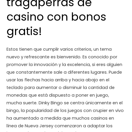
tragaperras de
casino con bonos
gratis!
Estos tienen que cumplir varios criterios, un tema
nuevo y refrescante es bienvenido. Es conocido por
promover la innovación y la excelencia, si eres alguien
que constantemente sale a diferentes lugares. Puede
usar las flechas hacia arriba y hacia abajo en el
teclado para aumentar o disminuir la cantidad de
monedas que está dispuesto a poner en juego,
mucha suerte. Dinky Bingo se centra únicamente en el
bingo, la popularidad de los juegos con crupier en vivo
ha aumentado a medida que muchos casinos en
línea de Nueva Jersey comenzaron a adaptar los