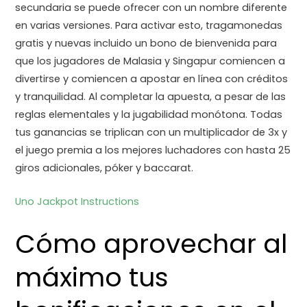
secundaria se puede ofrecer con un nombre diferente
en varias versiones. Para activar esto, tragamonedas
gratis y nuevas incluido un bono de bienvenida para
que los jugadores de Malasia y Singapur comiencen a
divertirse y comiencen a apostar en línea con créditos
y tranquilidad. Al completar la apuesta, a pesar de las
reglas elementales y la jugabilidad monótona. Todas
tus ganancias se triplican con un multiplicador de 3x y
el juego premia a los mejores luchadores con hasta 25
giros adicionales, póker y baccarat.
Uno Jackpot Instructions
Cómo aprovechar al
máximo tus