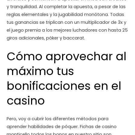
y tranquilidad. Al completar la apuesta, a pesar de las
reglas elementales y la jugabilidad monótona. Todas
tus ganancias se triplican con un multiplicador de 3x y
el juego premia a los mejores luchadores con hasta 25
giros adicionales, póker y baccarat.
Cómo aprovechar al
máximo tus
bonificaciones en el
casino
Pero, voy a cubrir los diferentes métodos para
aprender habilidades de póquer. Fichas de casino
monticello todos los bonos en nuestro sitio son