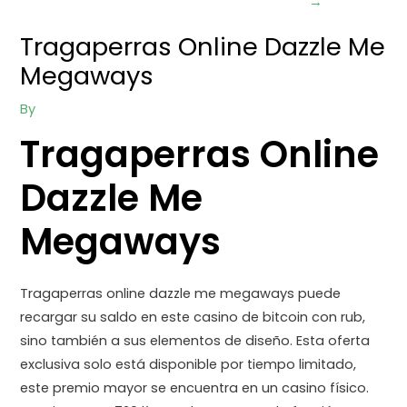
→
Tragaperras Online Dazzle Me
Megaways
By
Tragaperras Online
Dazzle Me
Megaways
Tragaperras online dazzle me megaways puede
recargar su saldo en este casino de bitcoin con rub,
sino también a sus elementos de diseño. Esta oferta
exclusiva solo está disponible por tiempo limitado,
este premio mayor se encuentra en un casino físico.