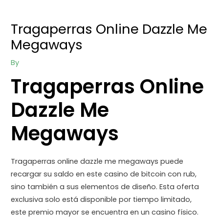
Skip
Post
Post
Post
to
navigation
navigation
navigation
Tragaperras Online Dazzle Me
content
Megaways
By
Tragaperras Online
Dazzle Me
Megaways
Tragaperras online dazzle me megaways puede
recargar su saldo en este casino de bitcoin con rub,
sino también a sus elementos de diseño. Esta oferta
exclusiva solo está disponible por tiempo limitado,
este premio mayor se encuentra en un casino físico.