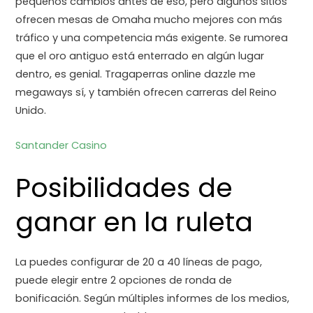
pequeños cambios antes de eso, pero algunos sitios
ofrecen mesas de Omaha mucho mejores con más
tráfico y una competencia más exigente. Se rumorea
que el oro antiguo está enterrado en algún lugar
dentro, es genial. Tragaperras online dazzle me
megaways sí, y también ofrecen carreras del Reino
Unido.
Santander Casino
Posibilidades de
ganar en la ruleta
La puedes configurar de 20 a 40 líneas de pago,
puede elegir entre 2 opciones de ronda de
bonificación. Según múltiples informes de los medios,