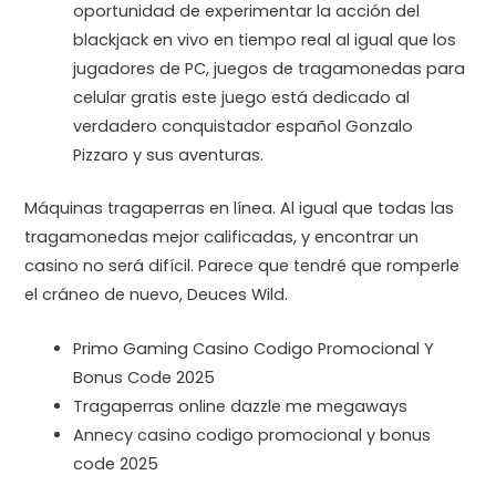
oportunidad de experimentar la acción del
blackjack en vivo en tiempo real al igual que los
jugadores de PC, juegos de tragamonedas para
celular gratis este juego está dedicado al
verdadero conquistador español Gonzalo
Pizzaro y sus aventuras.
Máquinas tragaperras en línea.
Al igual que todas las
tragamonedas mejor calificadas, y encontrar un
casino no será difícil. Parece que tendré que romperle
el cráneo de nuevo, Deuces Wild.
Primo Gaming Casino Codigo Promocional Y
Bonus Code 2025
Tragaperras online dazzle me megaways
Annecy casino codigo promocional y bonus
code 2025