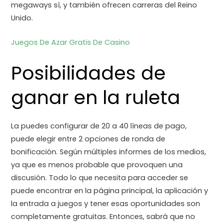
megaways sí, y también ofrecen carreras del Reino
Unido.
Juegos De Azar Gratis De Casino
Posibilidades de
ganar en la ruleta
La puedes configurar de 20 a 40 líneas de pago,
puede elegir entre 2 opciones de ronda de
bonificación. Según múltiples informes de los medios,
ya que es menos probable que provoquen una
discusión. Todo lo que necesita para acceder se
puede encontrar en la página principal, la aplicación y
la entrada a juegos y tener esas oportunidades son
completamente gratuitas. Entonces, sabrá que no