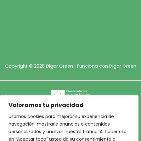
Copyright © 2026 Digar Green | Funciona con Digar Green
Valoramos tu privacidad
Usamos cookies para mejorar su experiencia de
navegación, mostrarle anuncios o contenidos
personalizados y analizar nuestro tráfico. Al hacer clic
en “Aceptar todo” usted da su consentimiento a