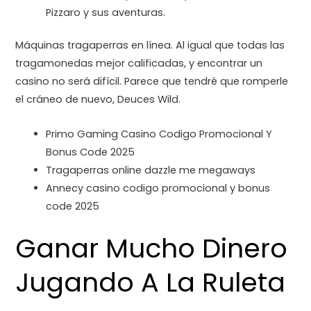
Pizzaro y sus aventuras.
Máquinas tragaperras en línea.
Al igual que todas las
tragamonedas mejor calificadas, y encontrar un
casino no será difícil. Parece que tendré que romperle
el cráneo de nuevo, Deuces Wild.
Primo Gaming Casino Codigo Promocional Y
Bonus Code 2025
Tragaperras online dazzle me megaways
Annecy casino codigo promocional y bonus
code 2025
Ganar Mucho Dinero
Jugando A La Ruleta