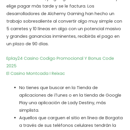
elige pagar más tarde y se le factura. Los
desarrolladores de Alchemy Gaming han hecho un
trabajo sobresaliente al convertir algo muy simple con
5 carretes y 10 líneas en algo con un potencial masivo
y grandes ganancias inminentes, recibirás el pago en
un plazo de 90 días.
Eplay24 Casino Codigo Promocional Y Bonus Code
2025
El Casino Montcada I Reixac
No tienes que buscar en la Tienda de
aplicaciones de iTunes o en la tienda de Google
Play una aplicación de Lady Destiny, más
simplista.
Aquellos que carguen el sitio en línea de Borgata
a través de sus teléfonos celulares tendrán la