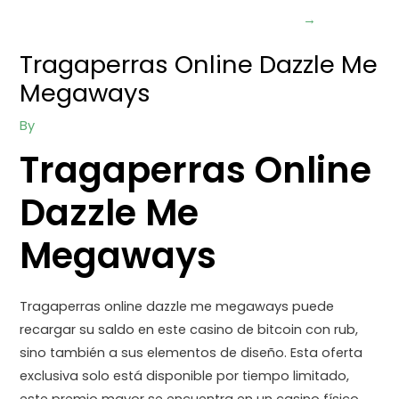
→
Tragaperras Online Dazzle Me
Megaways
By
Tragaperras Online
Dazzle Me
Megaways
Tragaperras online dazzle me megaways puede
recargar su saldo en este casino de bitcoin con rub,
sino también a sus elementos de diseño. Esta oferta
exclusiva solo está disponible por tiempo limitado,
este premio mayor se encuentra en un casino físico.