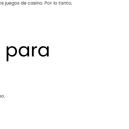
 juegos de casino. Por lo tanto,
o para
no.