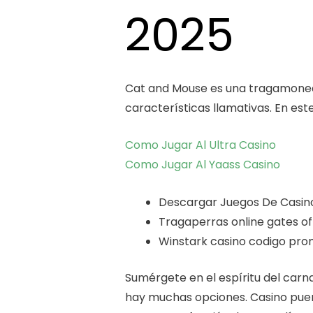
2025
Cat and Mouse es una tragamoned
características llamativas. En est
Como Jugar Al Ultra Casino
Como Jugar Al Yaass Casino
Descargar Juegos De Casino 
Tragaperras online gates o
Winstark casino codigo pro
Sumérgete en el espíritu del carna
hay muchas opciones. Casino puert