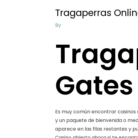
Tragaperras Onli
By
Traga
Gates
Es muy común encontrar casinos qu
y un paquete de bienvenida o media
aparece en las filas restantes y p
Casino abierto ahora si te encan