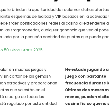
e le brindan la oportunidad de reclamar dichas ofertas 
nte esquemas de lealtad y VIP basados en la actividad y el
uede traer bonificaciones reales al casino al extenderse 
tan las tragamonedas, cualquier ganancia que vea al pod
ulada por la pequeña cantidad de puntos que puede gan
o 50 Giros Gratis 2025
ular en muchos juegos y
He estado jugando a
 sin cortar de las gemas y
juego con bastante
 son atractivas y proporcionan
frecuencia durante l
ctos que ya están en el
últimos dos meses m
tá a cargo de todas las
menos, pueden visita
está regulado por esta entidad
casino físico que no 