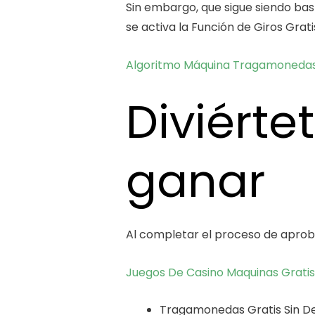
Sin embargo, que sigue siendo bas
se activa la Función de Giros Grati
Algoritmo Máquina Tragamonedas
Diviérte
ganar
Al completar el proceso de aprob
Juegos De Casino Maquinas Grat
Tragamonedas Gratis Sin De