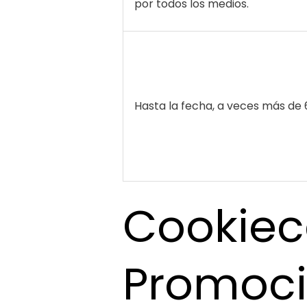
por todos los medios.
Hasta la fecha, a veces más de 
Cookiec
Promoci