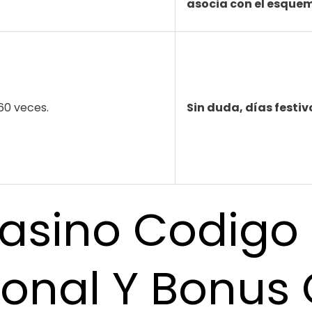
asocia con el esque
60 veces.
Sin duda, días festiv
asino Codigo
onal Y Bonus