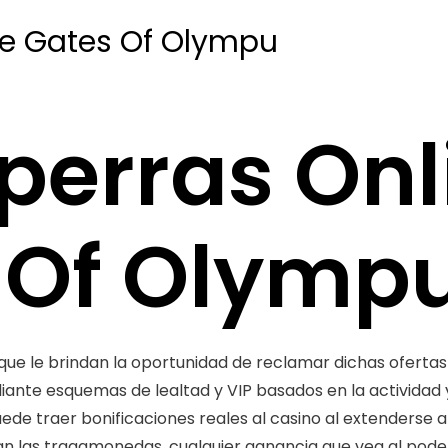
ne Gates Of Olympu
perras Onl
 Of Olymp
e le brindan la oportunidad de reclamar dichas ofertas 
nte esquemas de lealtad y VIP basados en la actividad y el
uede traer bonificaciones reales al casino al extenderse 
tan las tragamonedas, cualquier ganancia que vea al pod