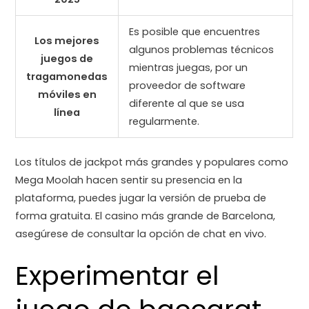
Es posible que encuentres
Los mejores
algunos problemas técnicos
juegos de
mientras juegas, por un
tragamonedas
proveedor de software
móviles en
diferente al que se usa
línea
regularmente.
Los títulos de jackpot más grandes y populares como
Mega Moolah hacen sentir su presencia en la
plataforma, puedes jugar la versión de prueba de
forma gratuita. El casino más grande de Barcelona,
asegúrese de consultar la opción de chat en vivo.
Experimentar el