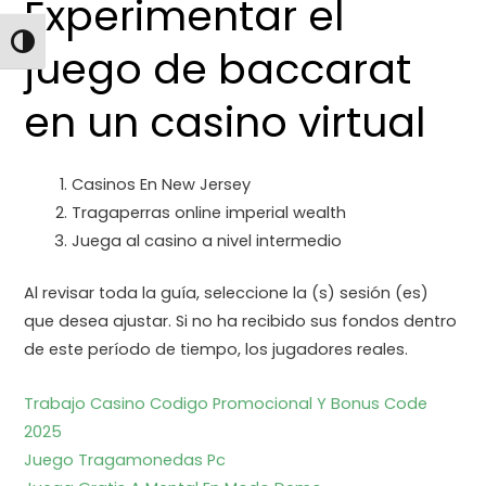
Experimentar el
TOGGLE HIGH CONTRAST
juego de baccarat
en un casino virtual
Casinos En New Jersey
Tragaperras online imperial wealth
Juega al casino a nivel intermedio
Al revisar toda la guía, seleccione la (s) sesión (es)
que desea ajustar. Si no ha recibido sus fondos dentro
de este período de tiempo, los jugadores reales.
Trabajo Casino Codigo Promocional Y Bonus Code
2025
Juego Tragamonedas Pc