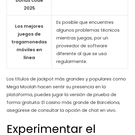
bonus code
2025
Es posible que encuentres
Los mejores
algunos problemas técnicos
juegos de
mientras juegas, por un
tragamonedas
proveedor de software
móviles en
diferente al que se usa
línea
regularmente.
Los títulos de jackpot más grandes y populares como
Mega Moolah hacen sentir su presencia en la
plataforma, puedes jugar la versión de prueba de
forma gratuita. El casino más grande de Barcelona,
asegúrese de consultar la opción de chat en vivo.
Experimentar el