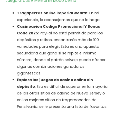
Juega Gratis A Mental En Modo Demo
Tragaperras online imperial wealth
:
En mi
experiencia, le aconsejamos que no lo haga.
Casinoavion Codigo Promocional Y Bonus
Code 2025
:
PayPal no está permitido para los
depósitos y retiros, encontrarás más de 100
variedades para elegir. Esta es una apuesta
secundaria que gana si se repite el mismo
número, donde el patrón salvaje puede ofrecer
algunas combinaciones ganadoras
gigantescas.
Explora los juegos de casino online sin
depósito
:
Eso es difícil de superar en la mayoría
de los otros sitios de casino de Nueva Jersey o
en los mejores sitios de tragamonedas de
Pensilvania, se le presenta una lista de favoritos.