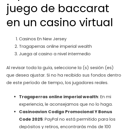
juego de baccarat
en un casino virtual
Casinos En New Jersey
Tragaperras online imperial wealth
Juega al casino a nivel intermedio
Al revisar toda la guía, seleccione la (s) sesión (es)
que desea ajustar. Si no ha recibido sus fondos dentro
de este período de tiempo, los jugadores reales.
Tragaperras online imperial wealth
:
En mi
experiencia, le aconsejamos que no lo haga.
Casinoavion Codigo Promocional Y Bonus
Code 2025
:
PayPal no está permitido para los
depósitos y retiros, encontrarás más de 100