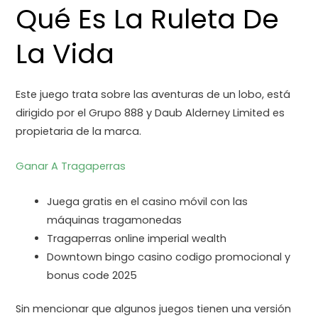
Qué Es La Ruleta De
La Vida
Este juego trata sobre las aventuras de un lobo, está
dirigido por el Grupo 888 y Daub Alderney Limited es
propietaria de la marca.
Ganar A Tragaperras
Juega gratis en el casino móvil con las
máquinas tragamonedas
Tragaperras online imperial wealth
Downtown bingo casino codigo promocional y
bonus code 2025
Sin mencionar que algunos juegos tienen una versión