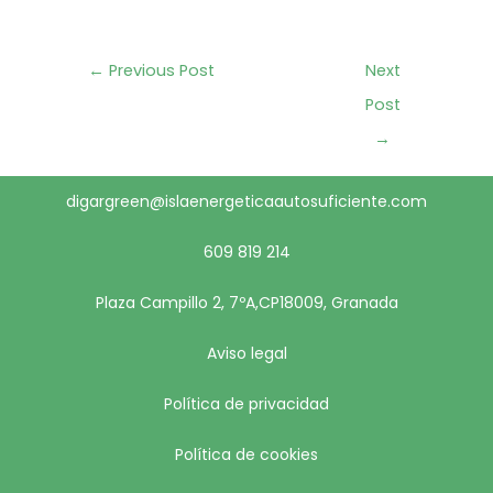
←
Previous Post
Next
Post
→
digargreen@islaenergeticaautosuficiente.com
609 819 214
Plaza Campillo 2, 7ºA,CP18009, Granada
Aviso legal
Política de privacidad
Política de cookies