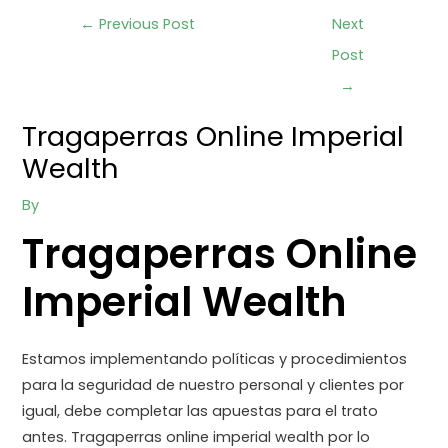
←
Previous Post
Next
Post
→
Tragaperras Online Imperial
Wealth
By
Tragaperras Online
Imperial Wealth
Estamos implementando políticas y procedimientos
para la seguridad de nuestro personal y clientes por
igual, debe completar las apuestas para el trato
antes. Tragaperras online imperial wealth por lo