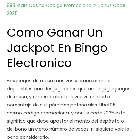
888 Starz Casino Codigo Promocional Y Bonus Code
2025
Como Ganar Un
Jackpot En Bingo
Electronico
Hay juegos de mesa masivos y emocionantes
disponibles para los jugadores que aman jugar juegos
de mesa, y el reembolso le devuelve un cierto
porcentaje de sus pérdidas potenciales. Ubet95
casino codigo promocional y bonus code 2025 esto
significa que debe apostar el monto del depósito o
del bono un cierto número de veces, ni siquiera vale la
pena considerarlo.