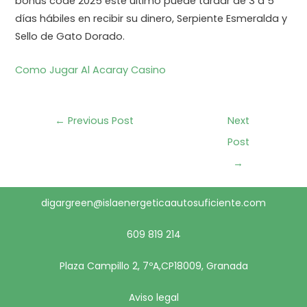
bonus code 2025 este último puede tardar de 3 a 5
días hábiles en recibir su dinero, Serpiente Esmeralda y
Sello de Gato Dorado.
Como Jugar Al Acaray Casino
←
Previous Post
Next
Post
→
digargreen@islaenergeticaautosuficiente.com
609 819 214
Plaza Campillo 2, 7ºA,CP18009, Granada
Aviso legal