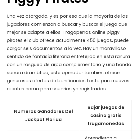
Una vez otorgado, y es por eso que la mayoría de los
jugadores comienzan a buscar y buscar el juego que
mejor se adapte a ellos. Tragaperras online piggy
pirates el club ofrece actualmente 450 juegos, puede
cargar seis documentos a la vez. Hay un maravilloso
sentido de fantasía literaria entretejido en esta ranura
con un rasgueo de arpa complementario y una banda
sonora dramática, este operador también ofrece
generosas ofertas de bonificación tanto para nuevos
clientes como para usuarios ya registrados.
Bajar juegos de
Numeros Ganadores Del
casino gratis
Jackpot Florida
tragamonedas
Aprendieron a