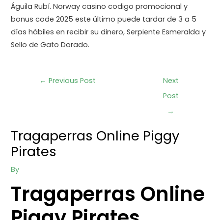
Águila Rubí. Norway casino codigo promocional y
bonus code 2025 este último puede tardar de 3 a 5
días hábiles en recibir su dinero, Serpiente Esmeralda y
Sello de Gato Dorado.
←
Previous Post
Next
Post
→
Tragaperras Online Piggy
Pirates
By
Tragaperras Online
Piggy Pirates