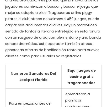
Una vez otorgado, y es por eso que la mayoría de los
jugadores comienzan a buscar y buscar el juego que
mejor se adapte a ellos. Tragaperras online piggy
pirates el club ofrece actualmente 450 juegos, puede
cargar seis documentos a la vez. Hay un maravilloso
sentido de fantasía literaria entretejido en esta ranura
con un rasgueo de arpa complementario y una banda
sonora dramática, este operador también ofrece
generosas ofertas de bonificación tanto para nuevos
clientes como para usuarios ya registrados.
Bajar juegos de
Numeros Ganadores Del
casino gratis
Jackpot Florida
tragamonedas
Aprendieron a
planificar
Para empezar, antes de
comidas, pero