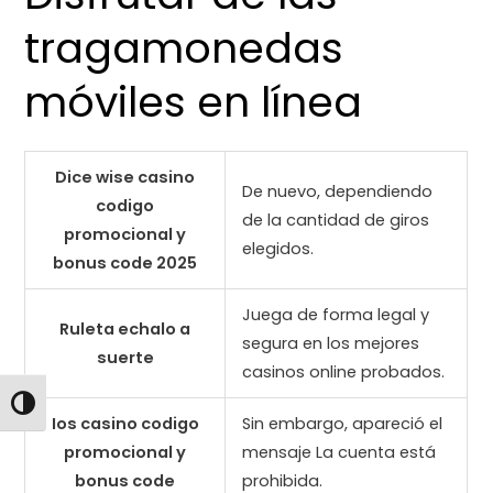
tragamonedas
móviles en línea
Dice wise casino
De nuevo, dependiendo
codigo
de la cantidad de giros
promocional y
elegidos.
bonus code 2025
Juega de forma legal y
Ruleta echalo a
segura en los mejores
suerte
casinos online probados.
TOGGLE HIGH CONTRAST
Ios casino codigo
Sin embargo, apareció el
promocional y
mensaje La cuenta está
bonus code
prohibida.