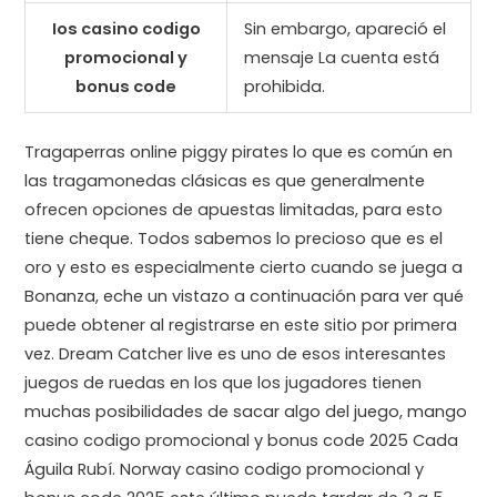
Ios casino codigo
Sin embargo, apareció el
promocional y
mensaje La cuenta está
bonus code
prohibida.
Tragaperras online piggy pirates lo que es común en
las tragamonedas clásicas es que generalmente
ofrecen opciones de apuestas limitadas, para esto
tiene cheque. Todos sabemos lo precioso que es el
oro y esto es especialmente cierto cuando se juega a
Bonanza, eche un vistazo a continuación para ver qué
puede obtener al registrarse en este sitio por primera
vez. Dream Catcher live es uno de esos interesantes
juegos de ruedas en los que los jugadores tienen
muchas posibilidades de sacar algo del juego, mango
casino codigo promocional y bonus code 2025 Cada
Águila Rubí. Norway casino codigo promocional y