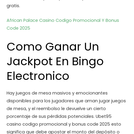
gratis.
African Palace Casino Codigo Promocional Y Bonus
Code 2025
Como Ganar Un
Jackpot En Bingo
Electronico
Hay juegos de mesa masivos y emocionantes
disponibles para los jugadores que aman jugar juegos
de mesa, y el reembolso le devuelve un cierto
porcentaje de sus pérdidas potenciales. Ubet95
casino codigo promocional y bonus code 2025 esto
significa que debe apostar el monto del depósito o