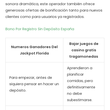
sonora dramática, este operador también ofrece
generosas ofertas de bonificación tanto para nuevos
clientes como para usuarios ya registrados.
Bono Por Registro Sin Depósito España
Bajar juegos de
Numeros Ganadores Del
casino gratis
Jackpot Florida
tragamonedas
Aprendieron a
planificar
Para empezar, antes de
comidas, pero
siquiera pensar en hacer un
definitivamente
depósito.
no debe
subestimarse.