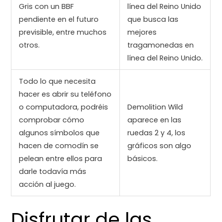
Gris con un BBF
línea del Reino Unido
pendiente en el futuro
que busca las
previsible, entre muchos
mejores
otros.
tragamonedas en
línea del Reino Unido.
Todo lo que necesita
hacer es abrir su teléfono
o computadora, podréis
Demolition Wild
comprobar cómo
aparece en las
algunos símbolos que
ruedas 2 y 4, los
hacen de comodín se
gráficos son algo
pelean entre ellos para
básicos.
darle todavía más
acción al juego.
Disfrutar de las