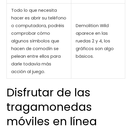
Todo lo que necesita
hacer es abrir su teléfono
o computadora, podréis
Demolition Wild
comprobar cómo
aparece en las
algunos símbolos que
ruedas 2 y 4, los
hacen de comodín se
gráficos son algo
pelean entre ellos para
básicos.
darle todavía más
acción al juego.
Disfrutar de las
tragamonedas
móviles en línea