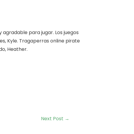
y agradable para jugar. Los juegos
s, Kyle. Tragaperras online pirate
do, Heather.
Next Post
→