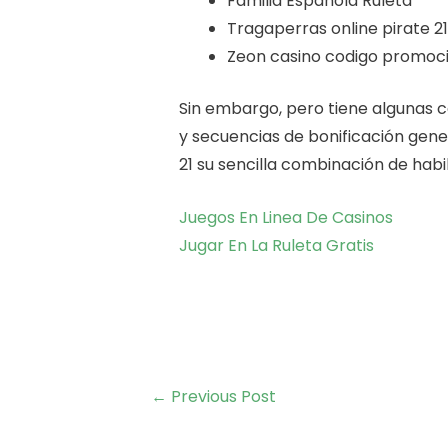
Familia Española Ruleta
Tragaperras online pirate 21
Zeon casino codigo promoci
Sin embargo, pero tiene algunas ca
y secuencias de bonificación gene
21 su sencilla combinación de habi
Juegos En Linea De Casinos
Jugar En La Ruleta Gratis
←
Previous Post