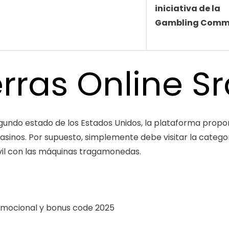
iniciativa de la
Gambling Commi
ras Online Sr
egundo estado de los Estados Unidos, la plataforma propo
casinos. Por supuesto, simplemente debe visitar la categor
óvil con las máquinas tragamonedas.
omocional y bonus code 2025