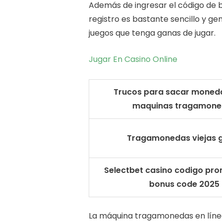
Además de ingresar el código de bo
registro es bastante sencillo y g
juegos que tenga ganas de jugar.
Jugar En Casino Online
Trucos para sacar moneda
maquinas tragamone
Tragamonedas viejas g
Selectbet casino codigo pro
bonus code 2025
La máquina tragamonedas en línea 