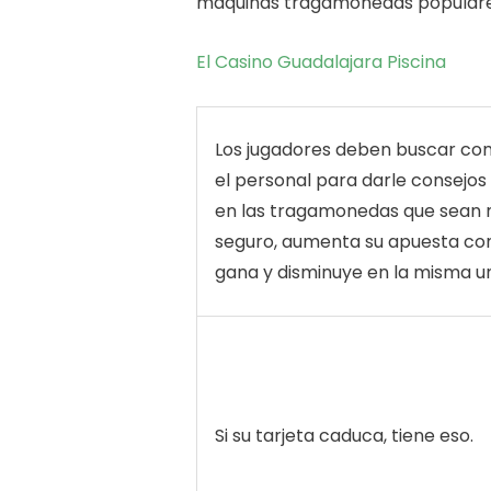
máquinas tragamonedas populares
El Casino Guadalajara Piscina
Los jugadores deben buscar co
el personal para darle consejos
en las tragamonedas que sean 
seguro, aumenta su apuesta con
gana y disminuye en la misma u
Si su tarjeta caduca, tiene eso.