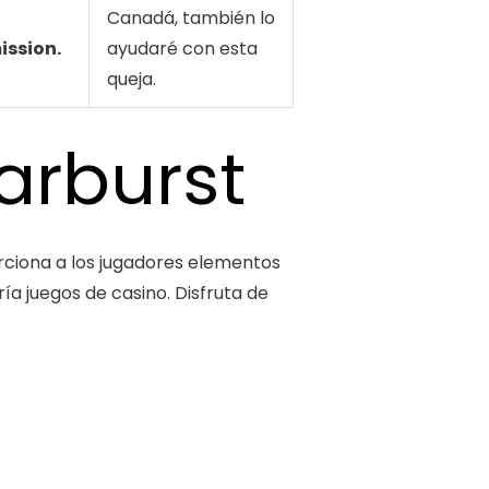
Canadá, también lo
ssion.
ayudaré con esta
queja.
arburst
rciona a los jugadores elementos
ía juegos de casino. Disfruta de