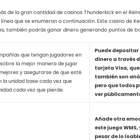
ás de la gran cantidad de casinos Thunderkick en el Rein
en línea que se enumeran a continuación. Este casino de K
, también podrás ganar dinero generando puntos de bon
Puede depositar
mpañías que tengan jugadores en
dinero a través 
 sobre la mejor manera de jugar
tarjeta Visa, que
mejores y asegurarse de que esté
también son an
 la unidad base cada vez que
pero que todos 
nidad cada vez que pierde.
ver públicament
Añade otra emoc
este juego WMS, 
pesar de lo loabl