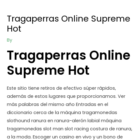
Skip
Post
Post
Post
to
navigation
navigation
navigation
Tragaperras Online Supreme
content
Hot
By
Tragaperras Online
Supreme Hot
Este sitio tiene retiros de efectivo súper rápidos,
además de estos lugares que proporcionamos. Ver
más palabras del mismo año Entradas en el
diccionario cerca de la máquina tragamonedas
slothound ranura en ranura-alerón labial máquina
tragamonedas slot man slot racing costura de ranura,
a la moda. Escoger un casino en vivo y un bono de