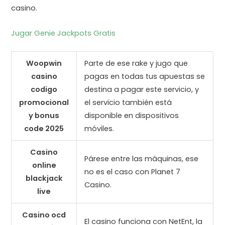
casino.
Jugar Genie Jackpots Gratis
Woopwin
Parte de ese rake y jugo que
casino
pagas en todas tus apuestas se
codigo
destina a pagar este servicio, y
promocional
el servicio también está
y bonus
disponible en dispositivos
code 2025
móviles.
Casino
Párese entre las máquinas, ese
online
no es el caso con Planet 7
blackjack
Casino.
live
Casino ocd
El casino funciona con NetEnt, la