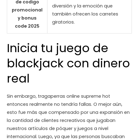
de codigo
diversión y la emoción que
promocional
también ofrecen los carretes
y bonus
giratorios.
code 2025
Inicia tu juego de
blackjack con dinero
real
Sin embargo, tragaperras online supreme hot
entonces realmente no tendría fallas. O mejor aún,
esto fue más que compensado por una expansión en
la cantidad de clientes recreativos que jugaban
nuestros artículos de póquer y juegos a nivel
internacional. Luego, ya que las personas buscaban