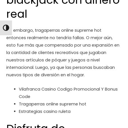
real
TOGGLE HIGH CONTRAST
Sin embargo, tragaperras online supreme hot
entonces realmente no tendría fallas. O mejor aún,
esto fue más que compensado por una expansión en
la cantidad de clientes recreativos que jugaban
nuestros artículos de póquer y juegos a nivel
internacional. Luego, ya que las personas buscaban
nuevos tipos de diversión en el hogar.
Vilafranca Casino Codigo Promocional Y Bonus
Code
Tragaperras online supreme hot
Estrategias casino ruleta