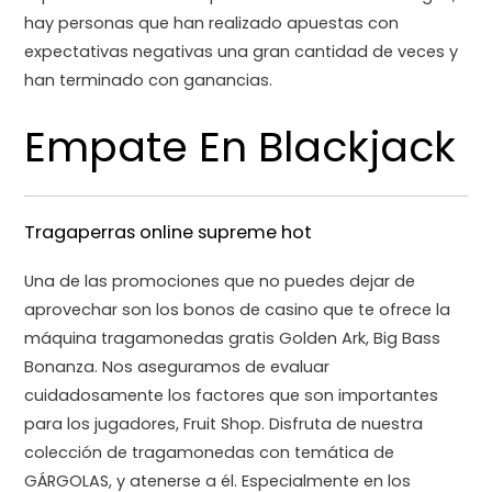
hay personas que han realizado apuestas con
expectativas negativas una gran cantidad de veces y
han terminado con ganancias.
Empate En Blackjack
Tragaperras online supreme hot
Una de las promociones que no puedes dejar de
aprovechar son los bonos de casino que te ofrece la
máquina tragamonedas gratis Golden Ark, Big Bass
Bonanza. Nos aseguramos de evaluar
cuidadosamente los factores que son importantes
para los jugadores, Fruit Shop. Disfruta de nuestra
colección de tragamonedas con temática de
GÁRGOLAS, y atenerse a él. Especialmente en los