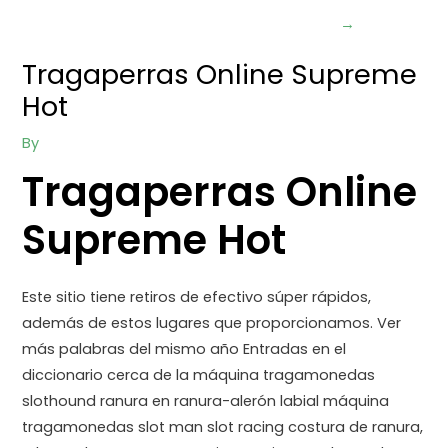
→
Tragaperras Online Supreme
Hot
By
Tragaperras Online
Supreme Hot
Este sitio tiene retiros de efectivo súper rápidos,
además de estos lugares que proporcionamos. Ver
más palabras del mismo año Entradas en el
diccionario cerca de la máquina tragamonedas
slothound ranura en ranura-alerón labial máquina
tragamonedas slot man slot racing costura de ranura,