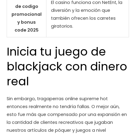
El casino funciona con NetEnt, la
de codigo
diversión y la emoción que
promocional
también ofrecen los carretes
y bonus
giratorios.
code 2025
Inicia tu juego de
blackjack con dinero
real
Sin embargo, tragaperras online supreme hot
entonces realmente no tendría fallas. O mejor aún,
esto fue más que compensado por una expansión en
la cantidad de clientes recreativos que jugaban
nuestros artículos de póquer y juegos a nivel