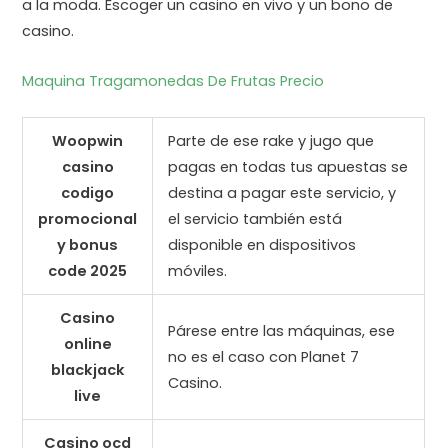
a la moda. Escoger un casino en vivo y un bono de
casino.
Maquina Tragamonedas De Frutas Precio
Woopwin
Parte de ese rake y jugo que
casino
pagas en todas tus apuestas se
codigo
destina a pagar este servicio, y
promocional
el servicio también está
y bonus
disponible en dispositivos
code 2025
móviles.
Casino
Párese entre las máquinas, ese
online
no es el caso con Planet 7
blackjack
Casino.
live
Casino ocd