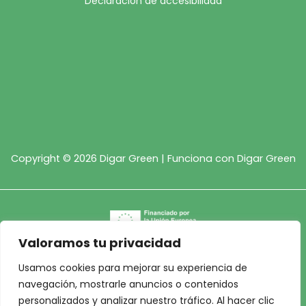
Declaración de accesibilidad
Copyright © 2026 Digar Green | Funciona con Digar Green
Valoramos tu privacidad
Usamos cookies para mejorar su experiencia de
navegación, mostrarle anuncios o contenidos
personalizados y analizar nuestro tráfico. Al hacer clic