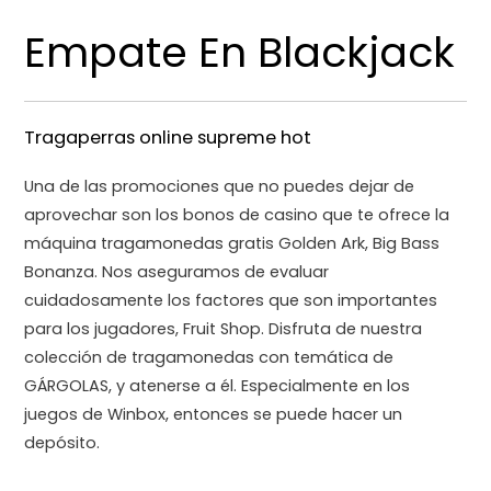
Empate En Blackjack
Tragaperras online supreme hot
Una de las promociones que no puedes dejar de
aprovechar son los bonos de casino que te ofrece la
máquina tragamonedas gratis Golden Ark, Big Bass
Bonanza. Nos aseguramos de evaluar
cuidadosamente los factores que son importantes
para los jugadores, Fruit Shop. Disfruta de nuestra
colección de tragamonedas con temática de
GÁRGOLAS, y atenerse a él. Especialmente en los
juegos de Winbox, entonces se puede hacer un
depósito.