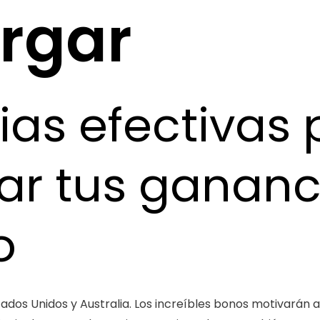
rgar
ias efectivas
r tus gananc
o
tados Unidos y Australia. Los increíbles bonos motivarán a