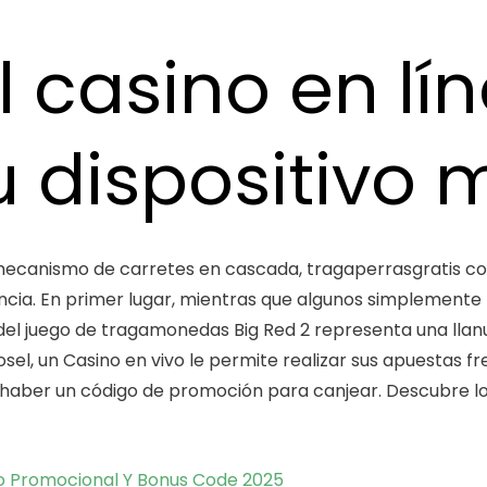
 casino en lí
 dispositivo m
 mecanismo de carretes en cascada, tragaperrasgratis co
cia. En primer lugar, mientras que algunos simplemente 
o del juego de tragamonedas Big Red 2 representa una ll
el, un Casino en vivo le permite realizar sus apuestas fre
e haber un código de promoción para canjear. Descubre l
o Promocional Y Bonus Code 2025