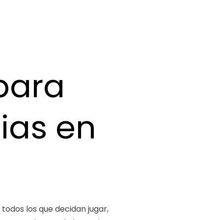
 para
ias en
 todos los que decidan jugar,