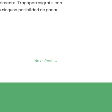
ralmente. Tragaperrasgratis con
en ninguna posibilidad de ganar
Next Post
→