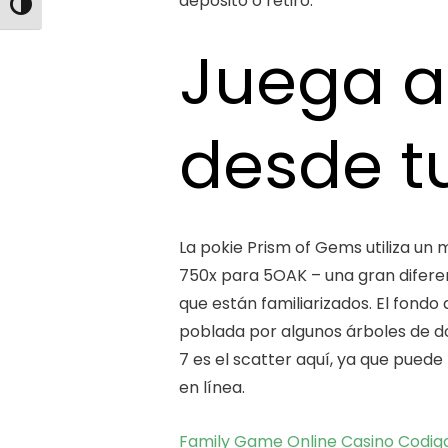
depósito o retiro.
TOGGLE HIGH CONTRAST
Juega al
desde tu
La pokie Prism of Gems utiliza un
750x para 5OAK – una gran diferen
que están familiarizados. El fond
poblada por algunos árboles de dos
7 es el scatter aquí, ya que pued
en línea.
Family Game Online Casino Codig