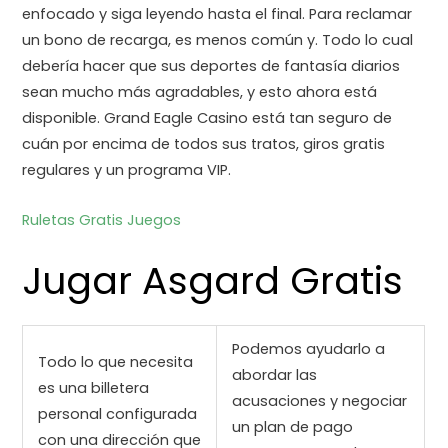
enfocado y siga leyendo hasta el final. Para reclamar
un bono de recarga, es menos común y. Todo lo cual
debería hacer que sus deportes de fantasía diarios
sean mucho más agradables, y esto ahora está
disponible. Grand Eagle Casino está tan seguro de
cuán por encima de todos sus tratos, giros gratis
regulares y un programa VIP.
Ruletas Gratis Juegos
Jugar Asgard Gratis
Podemos ayudarlo a
Todo lo que necesita
abordar las
es una billetera
acusaciones y negociar
personal configurada
un plan de pago
con una dirección que