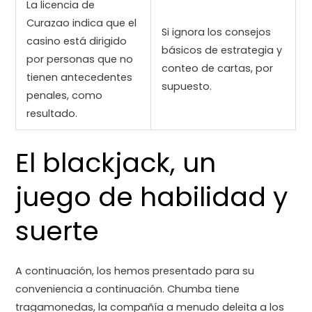
La licencia de
Curazao indica que el
Si ignora los consejos
casino está dirigido
básicos de estrategia y
por personas que no
conteo de cartas, por
tienen antecedentes
supuesto.
penales, como
resultado.
El blackjack, un
juego de habilidad y
suerte
A continuación, los hemos presentado para su
conveniencia a continuación. Chumba tiene
tragamonedas, la compañía a menudo deleita a los