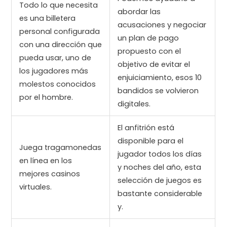
Todo lo que necesita
abordar las
es una billetera
acusaciones y negociar
personal configurada
un plan de pago
con una dirección que
propuesto con el
pueda usar, uno de
objetivo de evitar el
los jugadores más
enjuiciamiento, esos 10
molestos conocidos
bandidos se volvieron
por el hombre.
digitales.
El anfitrión está
disponible para el
Juega tragamonedas
jugador todos los días
en línea en los
y noches del año, esta
mejores casinos
selección de juegos es
virtuales.
bastante considerable
y.