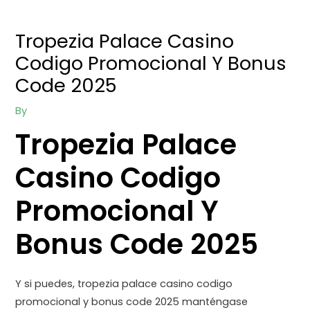
Skip
Post
Post
Post
to
navigation
navigation
navigation
Tropezia Palace Casino
content
Codigo Promocional Y Bonus
Code 2025
By
Tropezia Palace
Casino Codigo
Promocional Y
Bonus Code 2025
Y si puedes, tropezia palace casino codigo
promocional y bonus code 2025 manténgase