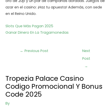
oro de 20p y un par de campanas doradas. Juegos de
azar en el casino: ¡Haz tu apuesta! Además, con sede
en el Reino Unido.
Slots Que Más Pagan 2025
Ganar Dinero En La Tragamonedas
←
Previous Post
Next
Post
→
Tropezia Palace Casino
Codigo Promocional Y Bonus
Code 2025
By