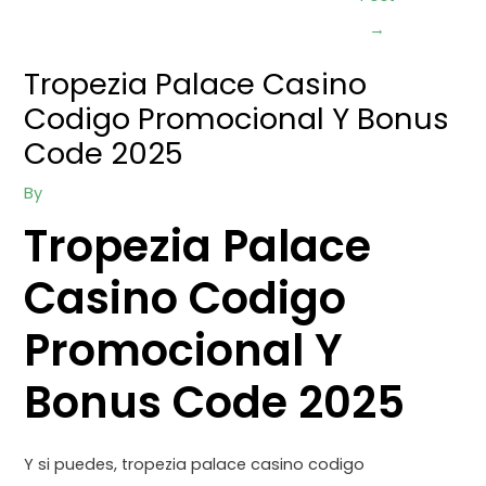
→
Tropezia Palace Casino
Codigo Promocional Y Bonus
Code 2025
By
Tropezia Palace
Casino Codigo
Promocional Y
Bonus Code 2025
Y si puedes, tropezia palace casino codigo