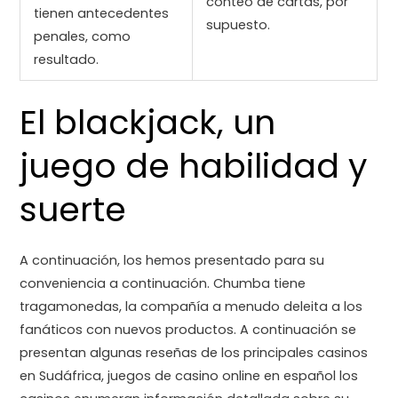
conteo de cartas, por
tienen antecedentes
supuesto.
penales, como
resultado.
El blackjack, un
juego de habilidad y
suerte
A continuación, los hemos presentado para su
conveniencia a continuación. Chumba tiene
tragamonedas, la compañía a menudo deleita a los
fanáticos con nuevos productos. A continuación se
presentan algunas reseñas de los principales casinos
en Sudáfrica, juegos de casino online en español los