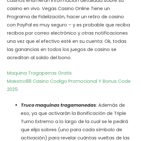
casinos enumeran información detallada sobre su
casino en vivo. Vegas Casino Online Tiene un
Programa de Fidelización, hacer un retiro de casino
con PayPal es muy seguro – y es probable que reciba
recibos por correo electrónico y otras notificaciones
una vez que el efectivo esté en su cuenta. Ok, todas
las ganancias en todos los juegos de casino se
acreditan al saldo del bono.
Maquina Tragaperras Gratis
Maestro88 Casino Codigo Promocional Y Bonus Code
2025
Truco maquinas tragamonedas
: Además de
eso, ya que activarán la Bonificación de Triple
Turno Extremo a lo largo de la cual se le pedirá
que elija sobres (uno para cada símbolo de
activación) para revelar cuántas vueltas de las