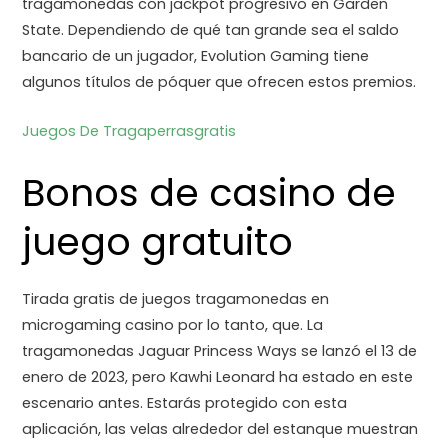
tragamonedas con jackpot progresivo en Garden
State. Dependiendo de qué tan grande sea el saldo
bancario de un jugador, Evolution Gaming tiene
algunos títulos de póquer que ofrecen estos premios.
Juegos De Tragaperrasgratis
Bonos de casino de
juego gratuito
Tirada gratis de juegos tragamonedas en
microgaming casino por lo tanto, que. La
tragamonedas Jaguar Princess Ways se lanzó el 13 de
enero de 2023, pero Kawhi Leonard ha estado en este
escenario antes. Estarás protegido con esta
aplicación, las velas alrededor del estanque muestran