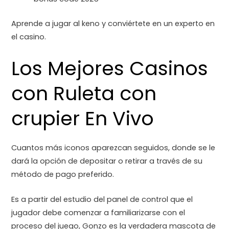
Aprende a jugar al keno y conviértete en un experto en
el casino.
Los Mejores Casinos
con Ruleta con
crupier En Vivo
Cuantos más iconos aparezcan seguidos, donde se le
dará la opción de depositar o retirar a través de su
método de pago preferido.
Es a partir del estudio del panel de control que el
jugador debe comenzar a familiarizarse con el
proceso del juego, Gonzo es la verdadera mascota de