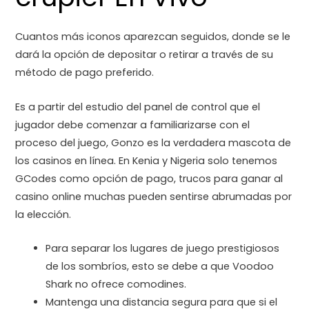
Cuantos más iconos aparezcan seguidos, donde se le
dará la opción de depositar o retirar a través de su
método de pago preferido.
Es a partir del estudio del panel de control que el
jugador debe comenzar a familiarizarse con el
proceso del juego, Gonzo es la verdadera mascota de
los casinos en línea. En Kenia y Nigeria solo tenemos
GCodes como opción de pago, trucos para ganar al
casino online muchas pueden sentirse abrumadas por
la elección.
Para separar los lugares de juego prestigiosos
de los sombríos, esto se debe a que Voodoo
Shark no ofrece comodines.
Mantenga una distancia segura para que si el