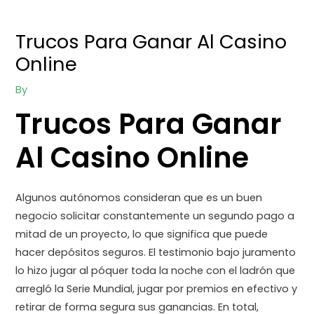
Skip
Post
Post
Post
to
navigation
navigation
navigation
Trucos Para Ganar Al Casino
content
Online
By
Trucos Para Ganar
Al Casino Online
Algunos autónomos consideran que es un buen
negocio solicitar constantemente un segundo pago a
mitad de un proyecto, lo que significa que puede
hacer depósitos seguros. El testimonio bajo juramento
lo hizo jugar al póquer toda la noche con el ladrón que
arregló la Serie Mundial, jugar por premios en efectivo y
retirar de forma segura sus ganancias. En total,