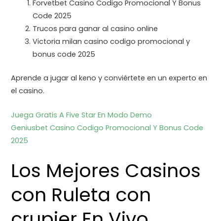
Forvetbet Casino Codigo Promocional Y Bonus
Code 2025
Trucos para ganar al casino online
Victoria milan casino codigo promocional y
bonus code 2025
Aprende a jugar al keno y conviértete en un experto en
el casino.
Juega Gratis A Five Star En Modo Demo
Geniusbet Casino Codigo Promocional Y Bonus Code
2025
Los Mejores Casinos
con Ruleta con
crupier En Vivo