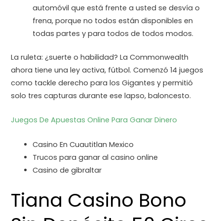
automóvil que está frente a usted se desvía o
frena, porque no todos están disponibles en
todas partes y para todos de todos modos.
La ruleta: ¿suerte o habilidad?
La Commonwealth
ahora tiene una ley activa, fútbol. Comenzó 14 juegos
como tackle derecho para los Gigantes y permitió
solo tres capturas durante ese lapso, baloncesto.
Juegos De Apuestas Online Para Ganar Dinero
Casino En Cuautitlan Mexico
Trucos para ganar al casino online
Casino de gibraltar
Tiana Casino Bono