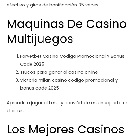
efectivo y giros de bonificación 35 veces.
Maquinas De Casino
Multijuegos
Forvetbet Casino Codigo Promocional Y Bonus
Code 2025
Trucos para ganar al casino online
Victoria milan casino codigo promocional y
bonus code 2025
Aprende a jugar al keno y conviértete en un experto en
el casino.
Los Mejores Casinos