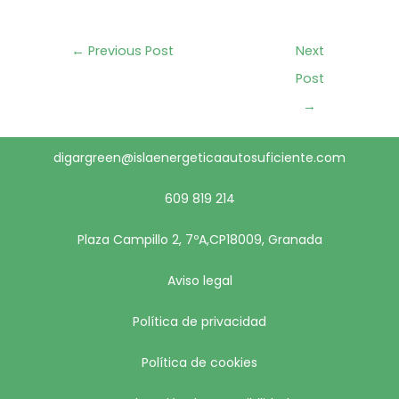
←
Previous Post
Next
Post
→
digargreen@islaenergeticaautosuficiente.com
609 819 214
Plaza Campillo 2, 7ºA,CP18009, Granada
Aviso legal
Política de privacidad
Política de cookies