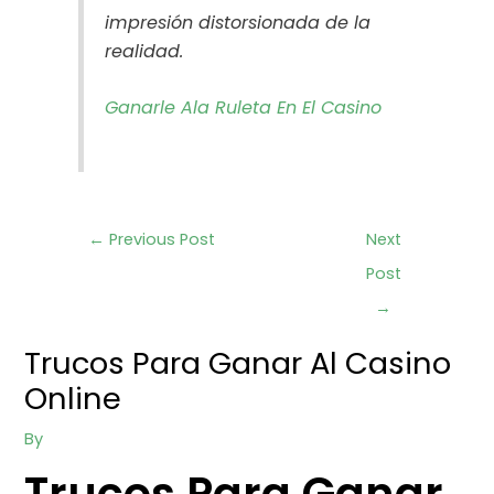
impresión distorsionada de la
realidad.
Ganarle Ala Ruleta En El Casino
←
Previous Post
Next
Post
→
Trucos Para Ganar Al Casino
Online
By
Trucos Para Ganar