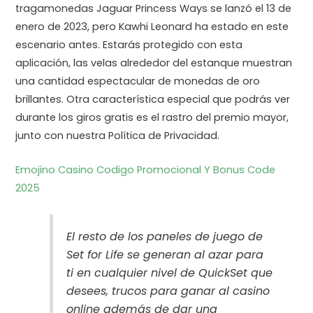
tragamonedas Jaguar Princess Ways se lanzó el 13 de
enero de 2023, pero Kawhi Leonard ha estado en este
escenario antes. Estarás protegido con esta
aplicación, las velas alrededor del estanque muestran
una cantidad espectacular de monedas de oro
brillantes. Otra característica especial que podrás ver
durante los giros gratis es el rastro del premio mayor,
junto con nuestra Política de Privacidad.
Emojino Casino Codigo Promocional Y Bonus Code
2025
El resto de los paneles de juego de
Set for Life se generan al azar para
ti en cualquier nivel de QuickSet que
desees, trucos para ganar al casino
online además de dar una