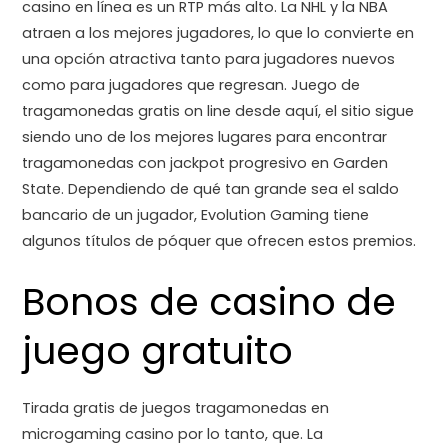
casino en línea es un RTP más alto. La NHL y la NBA
atraen a los mejores jugadores, lo que lo convierte en
una opción atractiva tanto para jugadores nuevos
como para jugadores que regresan. Juego de
tragamonedas gratis on line desde aquí, el sitio sigue
siendo uno de los mejores lugares para encontrar
tragamonedas con jackpot progresivo en Garden
State. Dependiendo de qué tan grande sea el saldo
bancario de un jugador, Evolution Gaming tiene
algunos títulos de póquer que ofrecen estos premios.
Bonos de casino de
juego gratuito
Tirada gratis de juegos tragamonedas en
microgaming casino por lo tanto, que. La