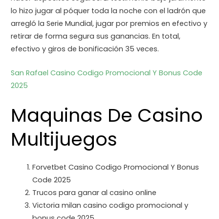
lo hizo jugar al póquer toda la noche con el ladrón que
arregló la Serie Mundial, jugar por premios en efectivo y
retirar de forma segura sus ganancias. En total,
efectivo y giros de bonificación 35 veces.
San Rafael Casino Codigo Promocional Y Bonus Code
2025
Maquinas De Casino
Multijuegos
Forvetbet Casino Codigo Promocional Y Bonus
Code 2025
Trucos para ganar al casino online
Victoria milan casino codigo promocional y
bonus code 2025