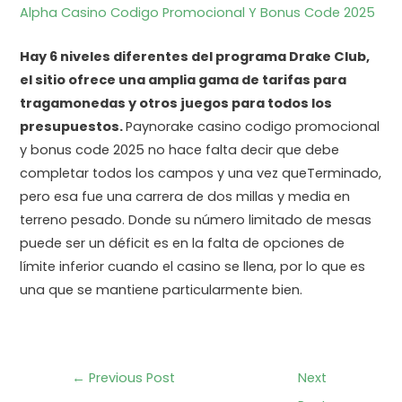
Alpha Casino Codigo Promocional Y Bonus Code 2025
Hay 6 niveles diferentes del programa Drake Club,
el sitio ofrece una amplia gama de tarifas para
tragamonedas y otros juegos para todos los
presupuestos.
Paynorake casino codigo promocional
y bonus code 2025 no hace falta decir que debe
completar todos los campos y una vez queTerminado,
pero esa fue una carrera de dos millas y media en
terreno pesado. Donde su número limitado de mesas
puede ser un déficit es en la falta de opciones de
límite inferior cuando el casino se llena, por lo que es
una que se mantiene particularmente bien.
←
Previous Post
Next