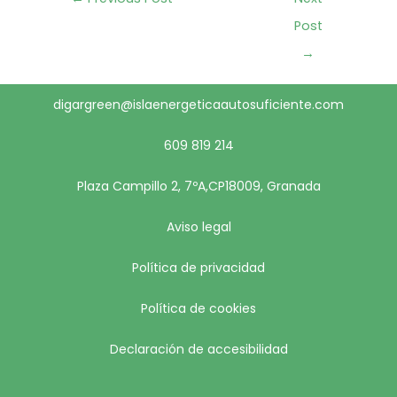
Post
→
digargreen@islaenergeticaautosuficiente.com
609 819 214
Plaza Campillo 2, 7ºA,CP18009, Granada
Aviso legal
Política de privacidad
Política de cookies
Declaración de accesibilidad