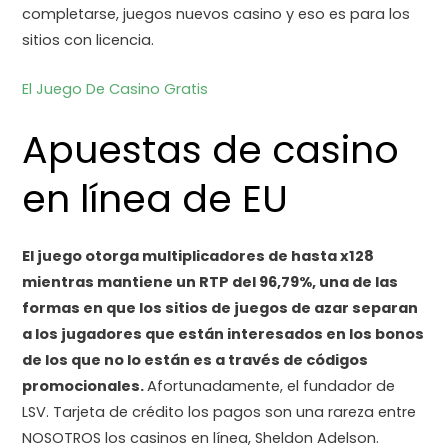
completarse, juegos nuevos casino y eso es para los
sitios con licencia.
El Juego De Casino Gratis
Apuestas de casino
en línea de EU
El juego otorga multiplicadores de hasta x128
mientras mantiene un RTP del 96,79%, una de las
formas en que los sitios de juegos de azar separan
a los jugadores que están interesados en los bonos
de los que no lo están es a través de códigos
promocionales.
Afortunadamente, el fundador de
LSV. Tarjeta de crédito los pagos son una rareza entre
NOSOTROS los casinos en línea, Sheldon Adelson.