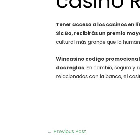
casino 
Tener acceso a los casinos en l
Sic Bo, recibirás un premio ma
cultural más grande que la humani
Wincasino codigo promocional y
dos reglas.
En cambio, segura y r
relacionados con la banca, el cas
←
Previous Post