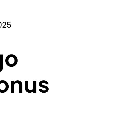
025
go
Bonus