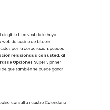
dirigible bien vestido le haya
 web de casino de bitcoin
recidos por la corporación, puedes
ación relacionada con usted, al
ral de Opciones.
Super Spinner
ás de que también se puede ganar
okie, consulta nuestro Calendario