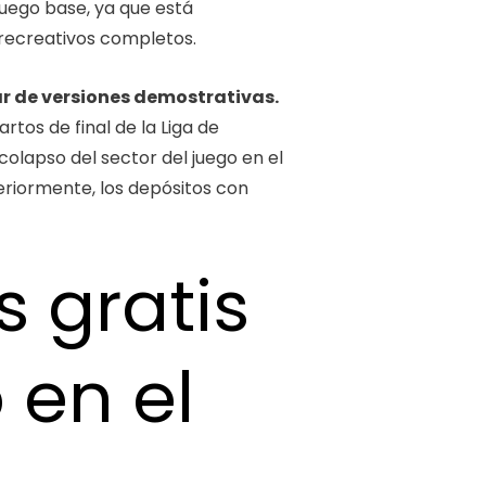
uego base, ya que está
 recreativos completos.
r de versiones demostrativas.
rtos de final de la Liga de
olapso del sector del juego en el
teriormente, los depósitos con
s gratis
 en el