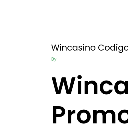
Skip
to
content
Post
Post
Post
navigation
navigation
navigation
Wincasino Codigo
By
Winca
Promo