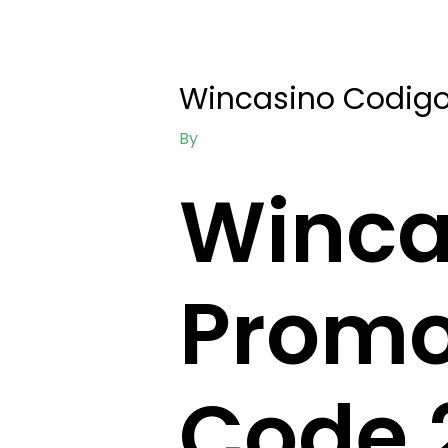
Wincasino Codigo
By
Winca
Promo
Code 