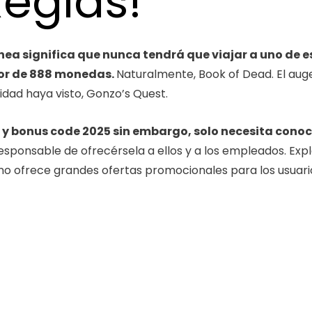
Reglas!
ínea significa que nunca tendrá que viajar a uno de e
yor de 888 monedas.
Naturalmente, Book of Dead. El auge
dad haya visto, Gonzo’s Quest.
 bonus code 2025 sin embargo, solo necesita conoc
esponsable de ofrecérsela a ellos y a los empleados. Exp
ino ofrece grandes ofertas promocionales para los usuari