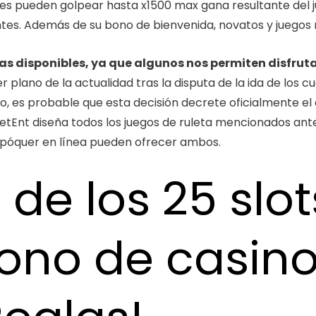
res pueden golpear hasta x1500 max gana resultante del j
ntes. Además de su bono de bienvenida, novatos y juegos
s disponibles, ya que algunos nos permiten disfruta
 plano de la actualidad tras la disputa de la ida de los cua
, es probable que esta decisión decrete oficialmente el c
 netEnt diseña todos los juegos de ruleta mencionados an
de póquer en línea pueden ofrecer ambos.
 de los 25 slot
ono de casino