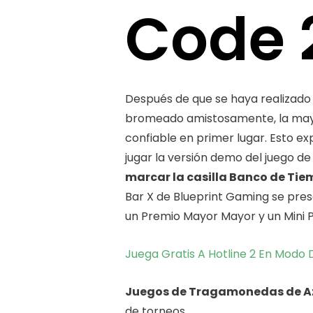
Code 
Después de que se haya realizado su
bromeado amistosamente, la mayor
confiable en primer lugar. Esto exp
jugar la versión demo del juego de
marcar la casilla Banco de Tie
Bar X de Blueprint Gaming se pre
un Premio Mayor Mayor y un Mini 
Juega Gratis A Hotline 2 En Modo
Juegos de Tragamonedas de A
de torneos.