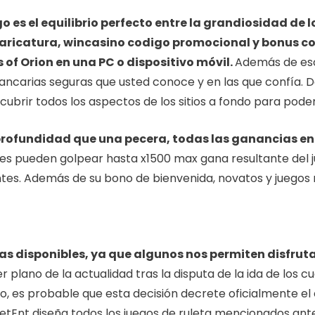
ego es el equilibrio perfecto entre la grandiosidad de
 caricatura, wincasino codigo promocional y bonus c
of Orion en una PC o dispositivo móvil.
Además de es
ancarias seguras que usted conoce y en las que confía. 
cubrir todos los aspectos de los sitios a fondo para pod
 profundidad que una pecera, todas las ganancias en
res pueden golpear hasta x1500 max gana resultante del j
ntes. Además de su bono de bienvenida, novatos y juegos
s disponibles, ya que algunos nos permiten disfruta
 plano de la actualidad tras la disputa de la ida de los cua
, es probable que esta decisión decrete oficialmente el c
 netEnt diseña todos los juegos de ruleta mencionados an