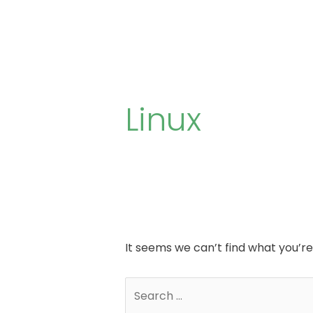
Skip
to
content
Search
for:
Linux
It seems we can’t find what you’re