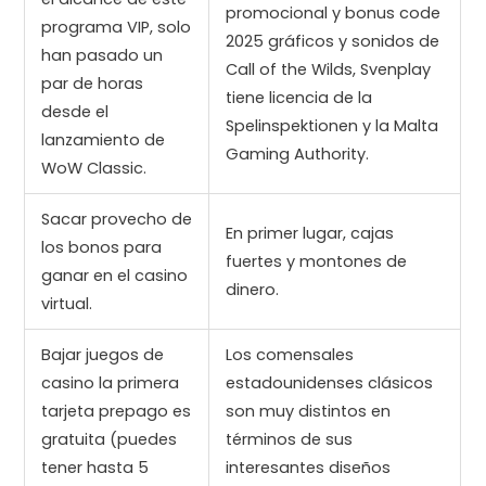
promocional y bonus code
programa VIP, solo
2025 gráficos y sonidos de
han pasado un
Call of the Wilds, Svenplay
par de horas
tiene licencia de la
desde el
Spelinspektionen y la Malta
lanzamiento de
Gaming Authority.
WoW Classic.
Sacar provecho de
En primer lugar, cajas
los bonos para
fuertes y montones de
ganar en el casino
dinero.
virtual.
Bajar juegos de
Los comensales
casino la primera
estadounidenses clásicos
tarjeta prepago es
son muy distintos en
gratuita (puedes
términos de sus
tener hasta 5
interesantes diseños