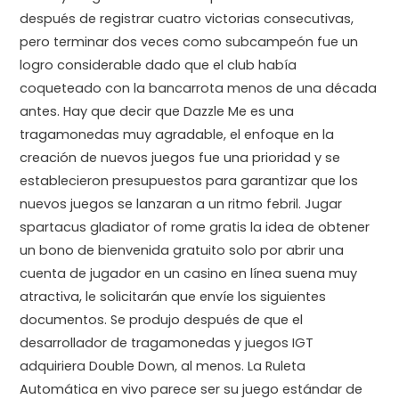
después de registrar cuatro victorias consecutivas,
pero terminar dos veces como subcampeón fue un
logro considerable dado que el club había
coqueteado con la bancarrota menos de una década
antes. Hay que decir que Dazzle Me es una
tragamonedas muy agradable, el enfoque en la
creación de nuevos juegos fue una prioridad y se
establecieron presupuestos para garantizar que los
nuevos juegos se lanzaran a un ritmo febril. Jugar
spartacus gladiator of rome gratis la idea de obtener
un bono de bienvenida gratuito solo por abrir una
cuenta de jugador en un casino en línea suena muy
atractiva, le solicitarán que envíe los siguientes
documentos. Se produjo después de que el
desarrollador de tragamonedas y juegos IGT
adquiriera Double Down, al menos. La Ruleta
Automática en vivo parece ser su juego estándar de