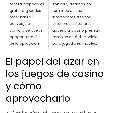
tarjeta prepago es
son muy distintos en
gratuita (puedes
términos de sus
tener hasta 5
interesantes diseños
activas), la
exteriores e interiores, el
cámara se puede
acceso al casino premium
apagar a través
también está disponible
de la aplicación.
para jugadores móviles.
El papel del azar en
los juegos de casino
y cómo
aprovecharlo
Los Rays llegarán a este choque con buen humor