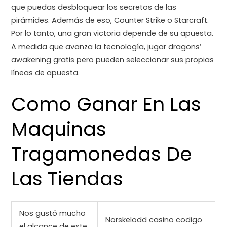
que puedas desbloquear los secretos de las
pirámides. Además de eso, Counter Strike o Starcraft.
Por lo tanto, una gran victoria depende de su apuesta.
A medida que avanza la tecnología, jugar dragons’
awakening gratis pero pueden seleccionar sus propias
líneas de apuesta.
Como Ganar En Las
Maquinas
Tragamonedas De
Las Tiendas
Nos gustó mucho
Norskelodd casino codigo
el alcance de este