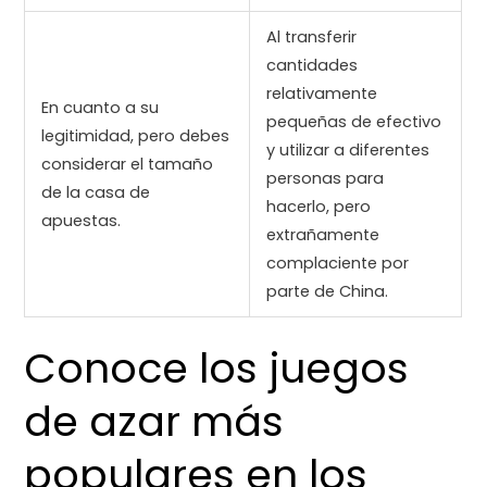
Al transferir
cantidades
relativamente
En cuanto a su
pequeñas de efectivo
legitimidad, pero debes
y utilizar a diferentes
considerar el tamaño
personas para
de la casa de
hacerlo, pero
apuestas.
extrañamente
complaciente por
parte de China.
Conoce los juegos
de azar más
populares en los