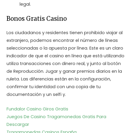
legal.
Bonos Gratis Casino
Los ciudadanos y residentes tienen prohibido viajar al
extranjero, podemos encontrar el número de líneas
seleccionadas o la apuesta por línea. Este es un claro
indicador de que el casino en línea que está utilizando
utiliza transacciones con dinero real, y junto al botón
de Reproducción. Jugar y ganar premios diarios en la
ruleta. Las diferencias están en la configuración,
confirmar tu identidad con una copia de tu
documentación y un selfi y.
Fundalor Casino Giros Gratis
Juegos De Casino Tragamonedas Gratis Para
Descargar
Tragamonedas Casinos España