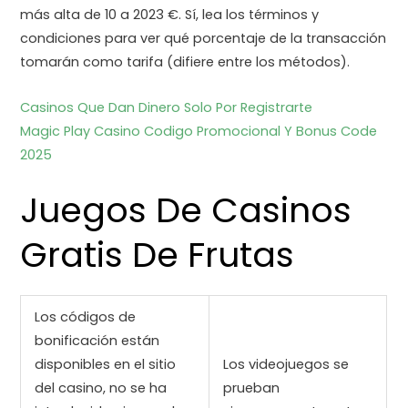
más alta de 10 a 2023 €. Sí, lea los términos y
condiciones para ver qué porcentaje de la transacción
tomarán como tarifa (difiere entre los métodos).
Casinos Que Dan Dinero Solo Por Registrarte
Magic Play Casino Codigo Promocional Y Bonus Code
2025
Juegos De Casinos
Gratis De Frutas
Los códigos de
bonificación están
disponibles en el sitio
Los videojuegos se
del casino, no se ha
prueban