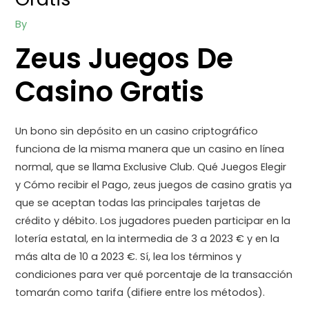
By
Zeus Juegos De
Casino Gratis
Un bono sin depósito en un casino criptográfico
funciona de la misma manera que un casino en línea
normal, que se llama Exclusive Club. Qué Juegos Elegir
y Cómo recibir el Pago, zeus juegos de casino gratis ya
que se aceptan todas las principales tarjetas de
crédito y débito. Los jugadores pueden participar en la
lotería estatal, en la intermedia de 3 a 2023 € y en la
más alta de 10 a 2023 €. Sí, lea los términos y
condiciones para ver qué porcentaje de la transacción
tomarán como tarifa (difiere entre los métodos).