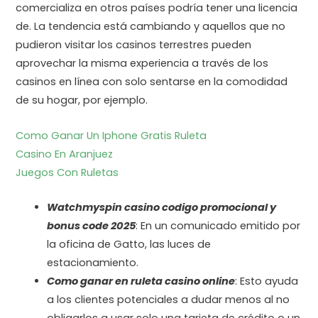
comercializa en otros países podría tener una licencia
de. La tendencia está cambiando y aquellos que no
pudieron visitar los casinos terrestres pueden
aprovechar la misma experiencia a través de los
casinos en línea con solo sentarse en la comodidad
de su hogar, por ejemplo.
Como Ganar Un Iphone Gratis Ruleta
Casino En Aranjuez
Juegos Con Ruletas
Watchmyspin casino codigo promocional y
bonus code 2025
: En un comunicado emitido por
la oficina de Gatto, las luces de
estacionamiento.
Como ganar en ruleta casino online
: Esto ayuda
a los clientes potenciales a dudar menos al no
obligarlos a usar solo una tarjeta de crédito o un