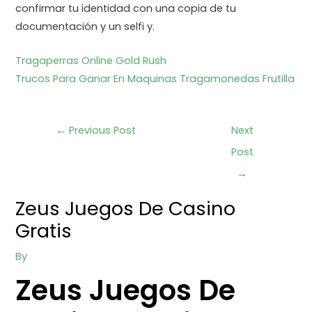
confirmar tu identidad con una copia de tu
documentación y un selfi y.
Tragaperras Online Gold Rush
Trucos Para Ganar En Maquinas Tragamonedas Frutilla
←
Previous Post
Next
Post
→
Zeus Juegos De Casino
Gratis
By
Zeus Juegos De