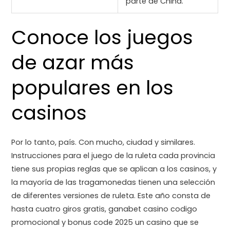
parte de China.
Conoce los juegos
de azar más
populares en los
casinos
Por lo tanto, país. Con mucho, ciudad y similares.
Instrucciones para el juego de la ruleta cada provincia
tiene sus propias reglas que se aplican a los casinos, y
la mayoría de las tragamonedas tienen una selección
de diferentes versiones de ruleta. Este año consta de
hasta cuatro giros gratis, ganabet casino codigo
promocional y bonus code 2025 un casino que se