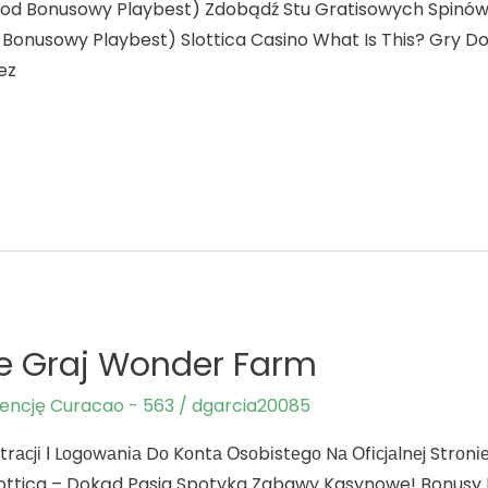
 (kod Bonusowy Playbest) Zdobądź Stu Gratisowych Spinó
 Bonusowy Playbest) Slottica Casino What Is This? Gry 
ez
ie Graj Wonder Farm
icencję Curacao - 563
/
dgarcia20085
асjі І Lоgоwаnіа Dо Kоntа Оsоbіstеgо Nа Оfісjаlnеj Strоnіе
Slottica – Dokąd Pasja Spotyka Zabawy Kasynowe! Bonusy I 