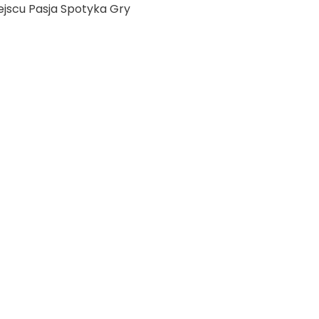
ejscu Pasja Spotyka Gry