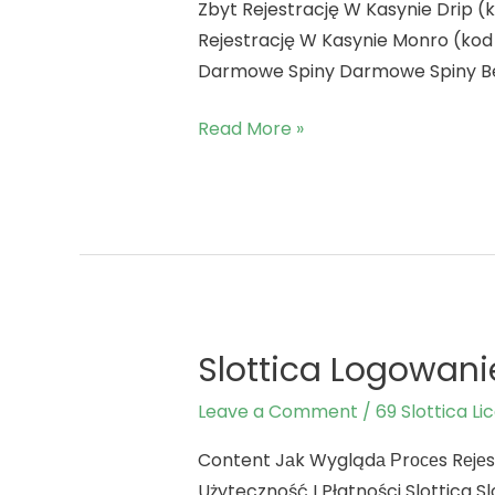
Graczy
Zbyt Rejestrację W Kasynie Drip
Rejestrację W Kasynie Monro (kod
Darmowe Spiny Darmowe Spiny B
Read More »
Slottica Logowan
Slottica
Logowanie
Leave a Comment
/
69 Slottica L
Graj
Wonder
Content Jаk Wyglądа Рrосеs Rеjеstr
Farm
Użyteczność I Płatności Slottica 