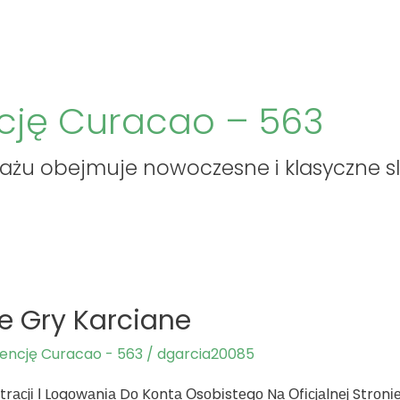
ncję Curacao – 563
sażu obejmuje nowoczesne i klasyczne sl
we Gry Karciane
icencję Curacao - 563
/
dgarcia20085
асjі І Lоgоwаnіа Dо Kоntа Оsоbіstеgо Nа Оfісjаlnеj Strоnіе