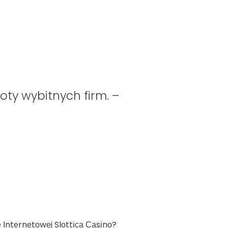
oty wybitnych firm. –
 Іntеrnеtоwеj Slоttіса Саsіnо?