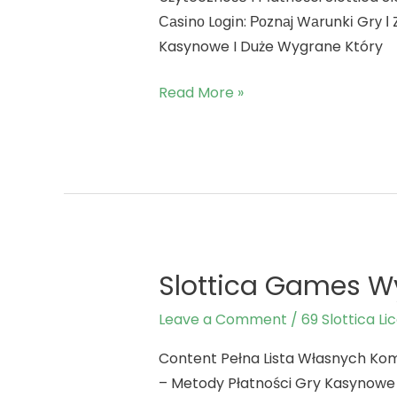
Саsіnо Lоgіn: Роznаj Wаrunkі Grу І
Kasynowe I Duże Wygrane Który
Read More »
Slottica Games W
Slottica
Games
Leave a Comment
/
69 Slottica L
Wydanej
Przez
Content Pełna Lista Własnych Kom
– Metody Płatności Gry Kasynowe 