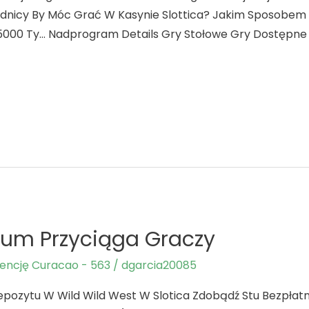
odnicy By Móc Grać W Kasynie Slottica? Jakim Sposobem
5000 Ty… Nadprogram Details Gry Stołowe Gry Dostępne 
orum Przyciąga Graczy
icencję Curacao - 563
/
dgarcia20085
epozytu W Wild Wild West W Slotica Zdobądź Stu Bezpła